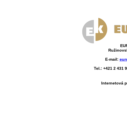
EUR
Ružinovsk
E-mail:
eur
Tel.: +421 2 431 
Internetová p